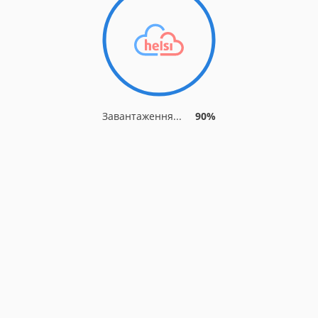
Завантаження...
90%