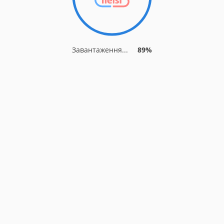
Завантаження...
93%