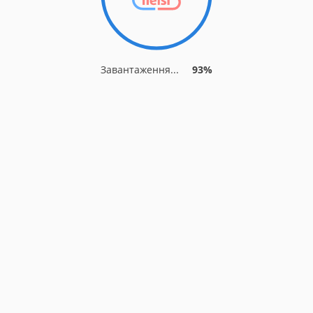
Завантаження...
93%