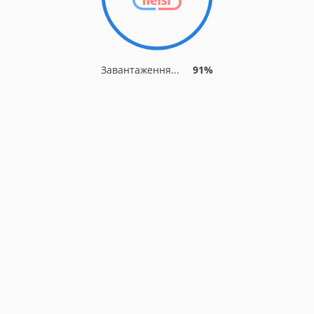
Завантаження...
91%