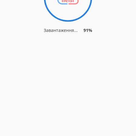
Завантаження...
91%