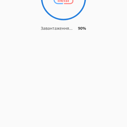
Завантаження...
90%