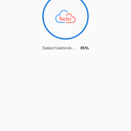
Завантаження...
92%