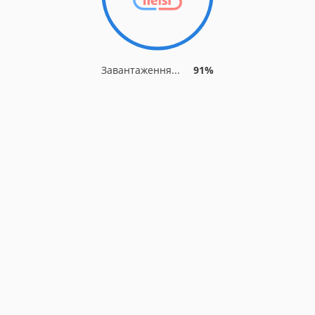
Завантаження...
91%