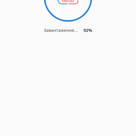
Завантаження...
92%