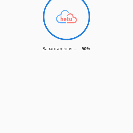
Завантаження...
90%