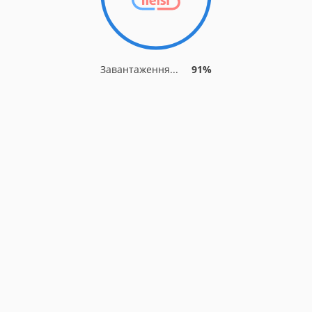
Завантаження...
91%