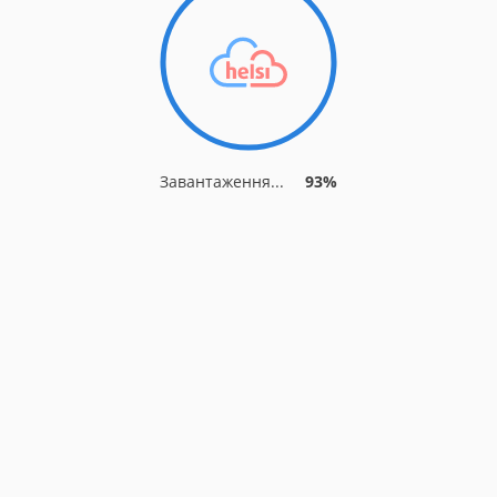
Завантаження...
93%