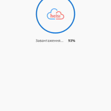
Завантаження...
93%