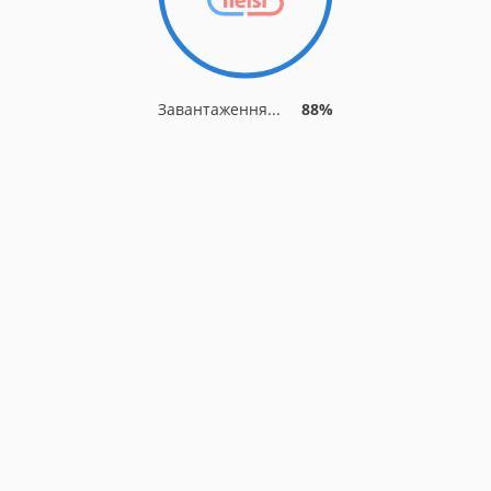
Завантаження...
88%