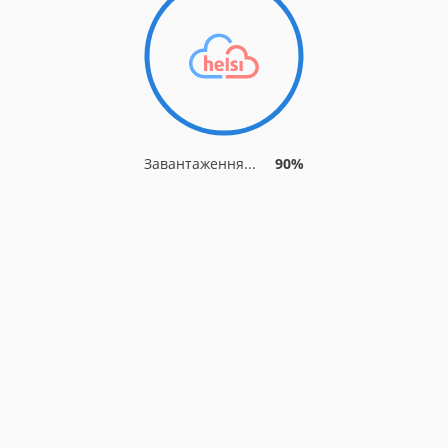
Завантаження...
90%