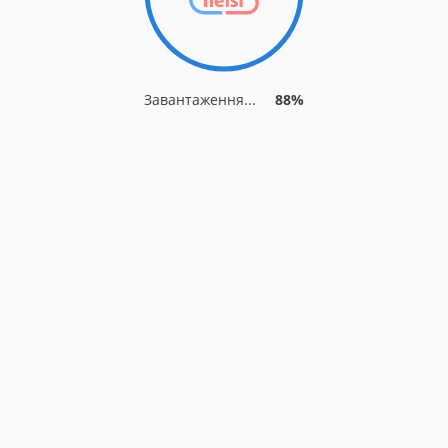
Завантаження...
88%