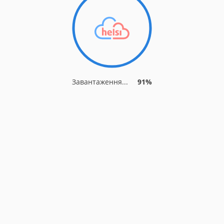
Завантаження...
91%