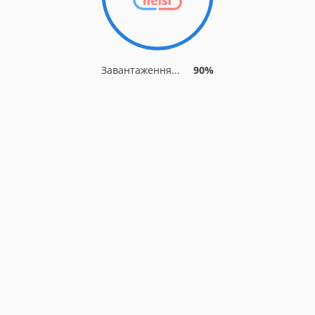
Завантаження...
90%