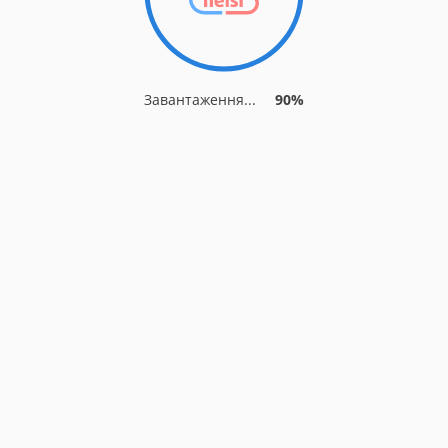
Завантаження...
90%