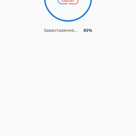
Завантаження...
89%