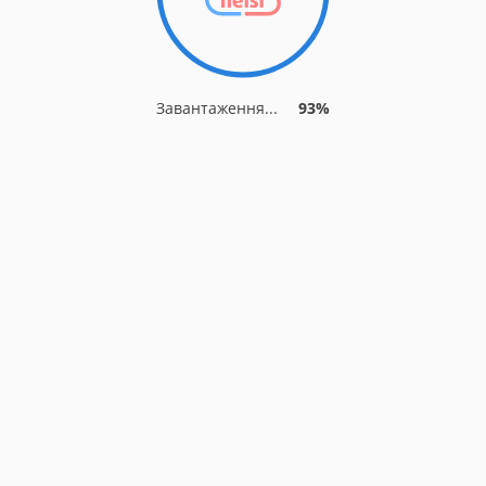
Завантаження...
93%