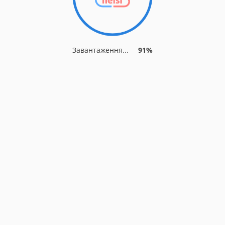
Завантаження...
91%