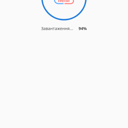
Завантаження...
94%