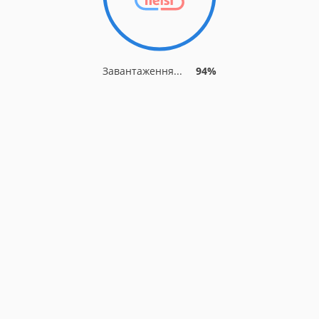
Завантаження...
94%