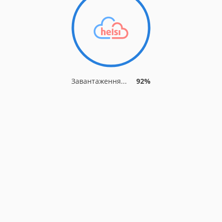
Завантаження...
92%