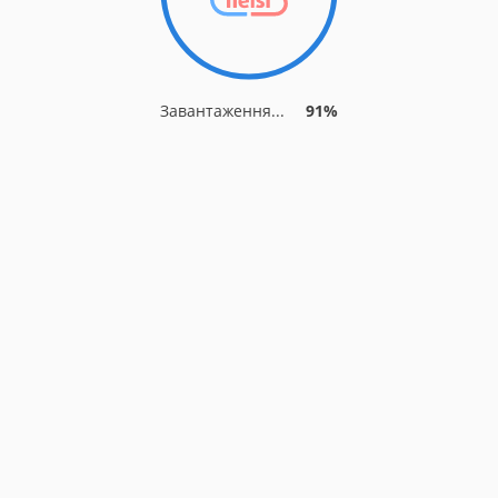
Завантаження...
91%