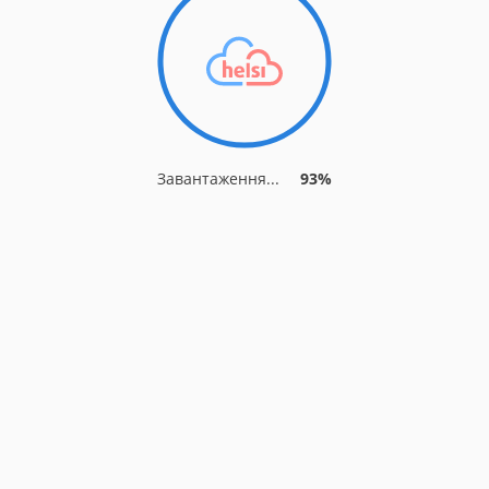
Завантаження...
93%