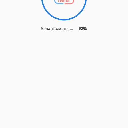
Завантаження...
92%