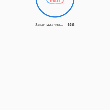
Завантаження...
92%