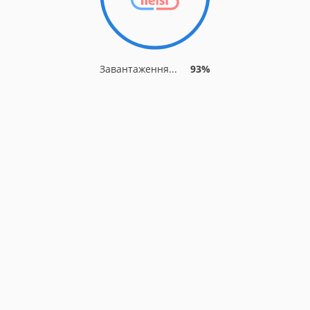
Завантаження...
93%