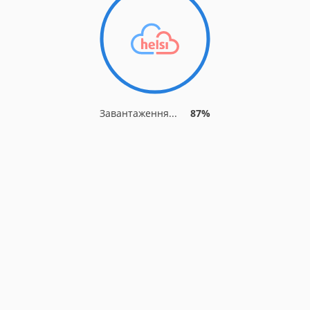
Завантаження...
93%