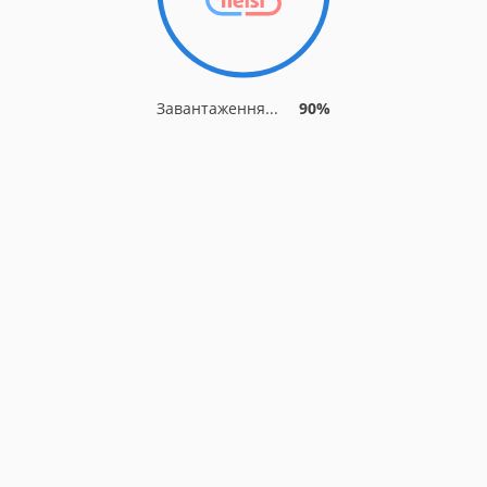
Завантаження...
90%