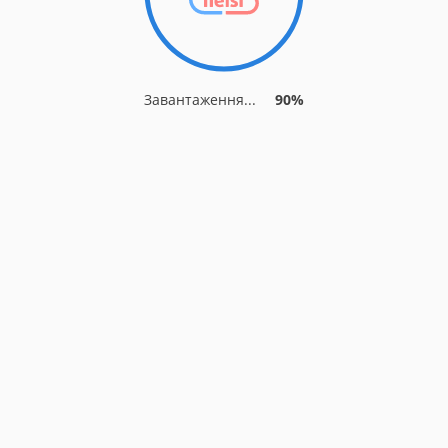
Завантаження...
90%