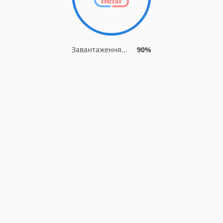
Завантаження...
90%