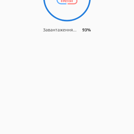
Завантаження...
93%