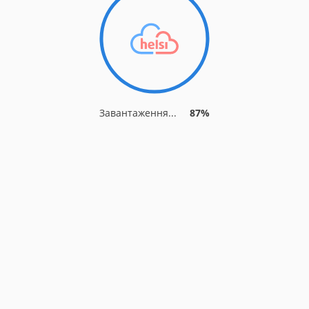
Завантаження...
94%