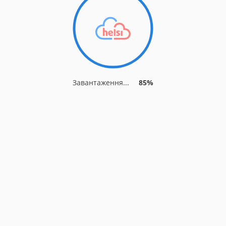
Завантаження...
88%