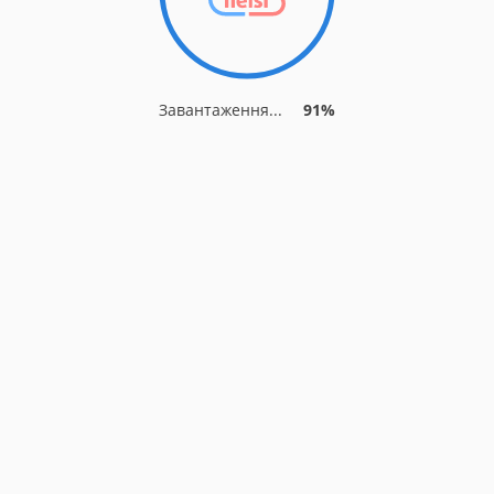
Завантаження...
91%