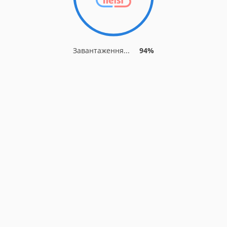
Завантаження...
94%