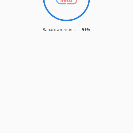
Завантаження...
91%