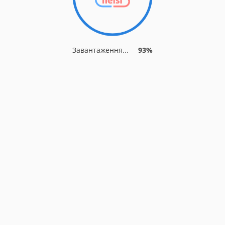
Завантаження...
93%