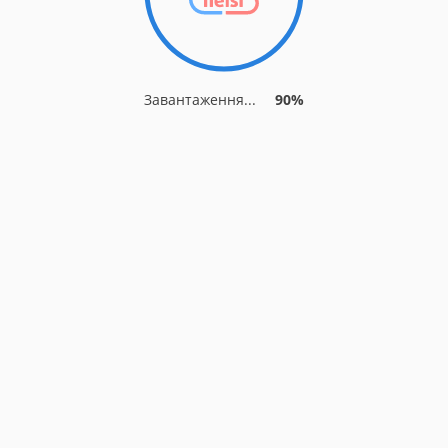
Завантаження...
90%