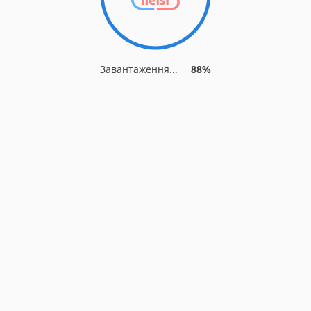
Завантаження...
88%