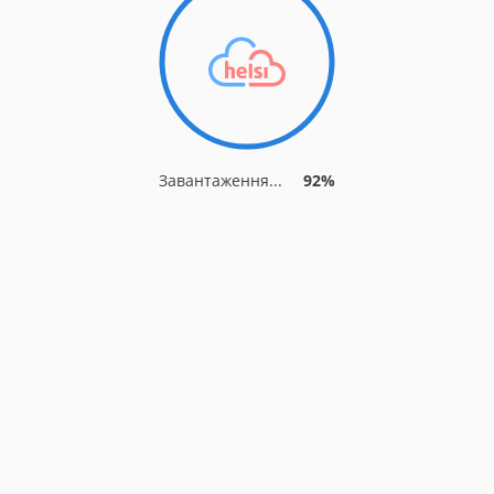
Завантаження...
92%