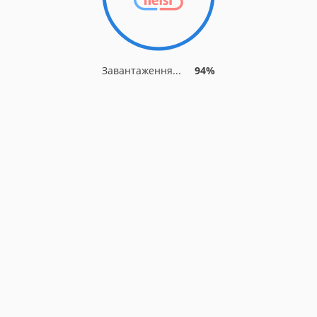
Завантаження...
94%