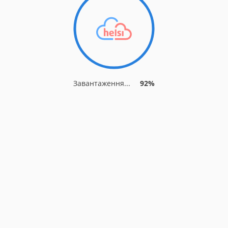
Завантаження...
92%