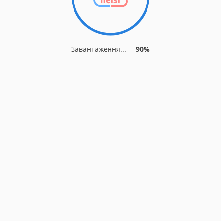
Завантаження...
90%