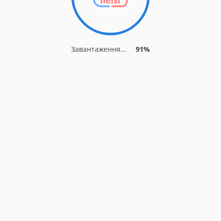
Завантаження...
91%