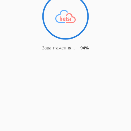
Завантаження...
94%