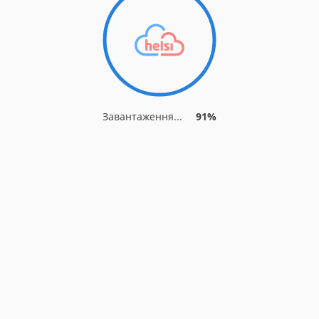
Завантаження...
91%